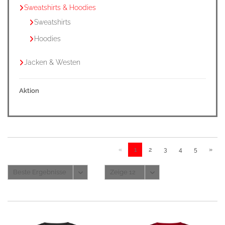
Sweatshirts & Hoodies
Sweatshirts
Hoodies
Jacken & Westen
Aktion
«
1
2
3
4
5
»