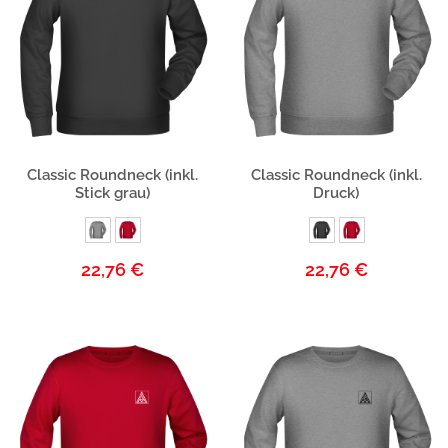
Produktbeschreibung
Produktbeschreibung
Classic Roundneck (inkl.
Classic Roundneck (inkl.
Stick grau)
Druck)
22,76 €
22,76 €