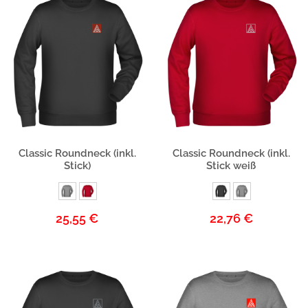
Produktbeschreibung
Produktbeschreibung
Classic Roundneck (inkl.
Classic Roundneck (inkl.
Stick)
Stick weiß
25,55 €
22,76 €